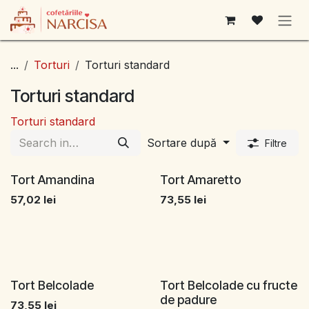
Sari la conținut
...
Torturi
Torturi standard
Torturi standard
Torturi standard
Sortare după
Filtre
Tort Amandina
Tort Amaretto
57,02
lei
73,55
lei
Tort Belcolade
Tort Belcolade cu fructe
de padure
73,55
lei