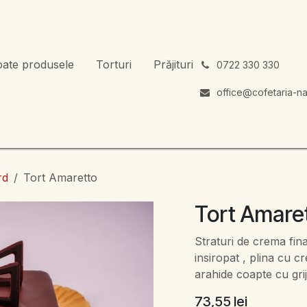
oate produsele
Torturi
Prăjituri
͏
0722 330 330
office@cofetaria-na
rd
Tort Amaretto
Tort Amare
Straturi de crema fin
insiropat , plina cu c
arahide coapte cu grij
73,55
lei