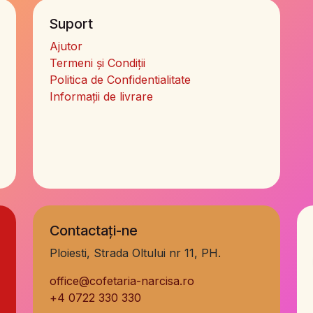
Suport
Ajutor
Termeni și Condiții
Politica de Confidentialitate
Informații de livrare
Contactați-ne
Ploiesti, Strada Oltului nr 11, PH.
office@cofetaria-narcisa.ro
+
4 0722 330 330