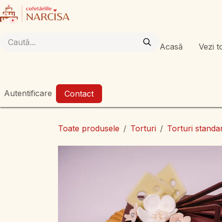
Sari la conținut
Acasă
Vezi t
Autentificare
Contact
Toate produsele
Torturi
Torturi standa