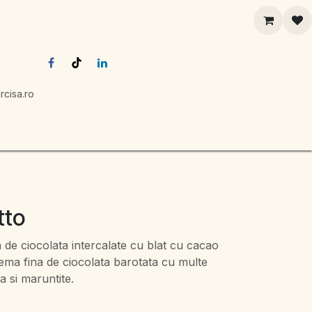
rcisa.ro
tto
a de ciocolata intercalate cu blat cu cacao
rema fina de ciocolata barotata cu multe
a si maruntite.