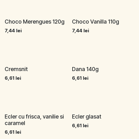
Choco Merengues 120g
Choco Vanilla 110g
7,44
lei
7,44
lei
Cremsnit
Dana 140g
6,61
lei
6,61
lei
Ecler cu frisca, vanilie si
Ecler glasat
caramel
6,61
lei
6,61
lei