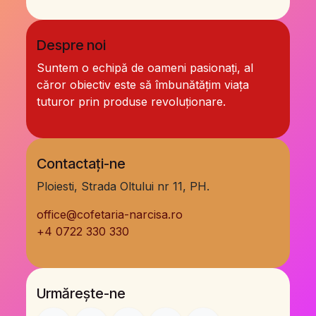
Despre noi
Suntem o echipă de oameni pasionați, al
căror obiectiv este să îmbunătățim viața
tuturor prin produse revoluționare.
Contactați-ne
Ploiesti, Strada Oltului nr 11, PH.
office@cofetaria-narcisa.ro
+
4 0722 330 330
Urmărește-ne