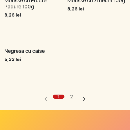
Mousse cu Fructe
Mousse cu Zmeura 100g
Padure 100g
8,26
lei
8,26
lei
Negresa cu caise
5,33
lei
1
2