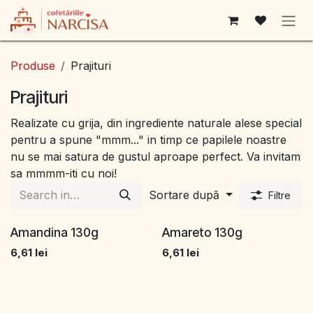
Sari la conținut
Produse
Prajituri
Prajituri
Realizate cu grija, din ingrediente naturale alese special
pentru a spune "mmm..." in timp ce papilele noastre
nu se mai satura de gustul aproape perfect. Va invitam
sa mmmm-iti cu noi!
Sortare după
Filtre
Amandina 130g
Amareto 130g
6,61
lei
6,61
lei