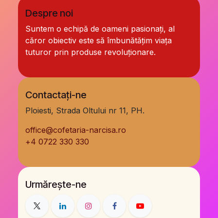
Despre noi
Suntem o echipă de oameni pasionați, al
căror obiectiv este să îmbunătățim viața
tuturor prin produse revoluționare.
Contactați-ne
Ploiesti, Strada Oltului nr 11, PH.
office@cofetaria-narcisa.ro
+
4 0722 330 330
Urmărește-ne