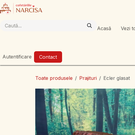
Sari la conținut
Acasă
Vezi t
Autentificare
Contact
Toate produsele
Prajituri
Ecler glasat