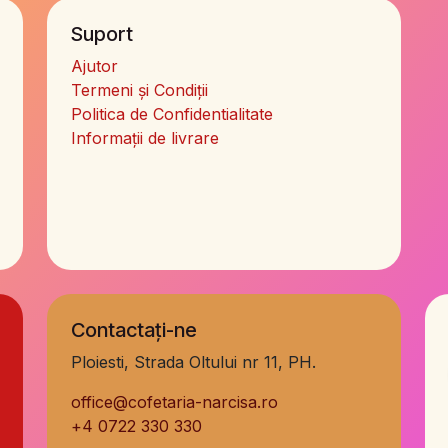
Suport
Ajutor
Termeni și Condiții
Politica de Confidentialitate
Informații de livrare
Contactați-ne
Ploiesti, Strada Oltului nr 11, PH.
office@cofetaria-narcisa.ro
+
4 0722 330 330