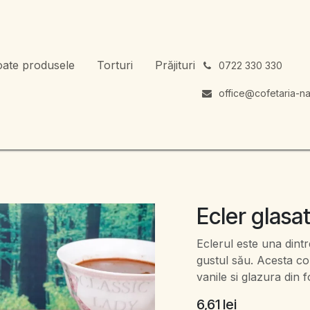
oate produsele
Torturi
Prăjituri
͏
0722 330 330
office@cofetaria-na
Ecler glasa
Eclerul este una dintre
gustul său. Acesta co
vanile si glazura din 
6,61
lei