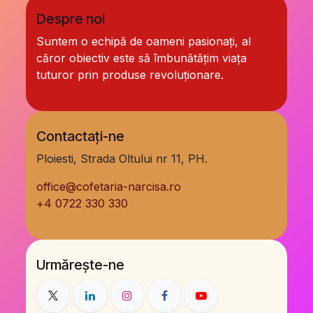
Despre noi
Suntem o echipă de oameni pasionați, al
căror obiectiv este să îmbunătățim viața
tuturor prin produse revoluționare.
Contactați-ne
Ploiesti, Strada Oltului nr 11, PH.
office@cofetaria-narcisa.ro
+
4 0722 330 330
Urmărește-ne