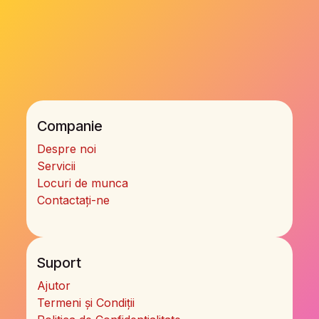
Companie
Despre noi
Servicii
Locuri de munca
Contactați-ne
Suport
Ajutor
Termeni și Condiții