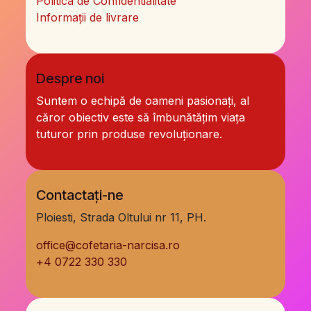
Politica de Confidentialitate
Informații de livrare
Despre noi
Suntem o echipă de oameni pasionați, al
căror obiectiv este să îmbunătățim viața
tuturor prin produse revoluționare.
Contactați-ne
Ploiesti, Strada Oltului nr 11, PH.
office@cofetaria-narcisa.ro
+
4 0722 330 330