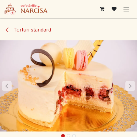
Sari la conținut
Torturi standard