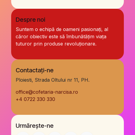
Despre noi
Suntem o echipă de oameni pasionați, al
căror obiectiv este să îmbunătățim viața
tuturor prin produse revoluționare.
Contactați-ne
Ploiesti, Strada Oltului nr 11, PH.
office@cofetaria-narcisa.ro
+
4 0722 330 330
Urmărește-ne