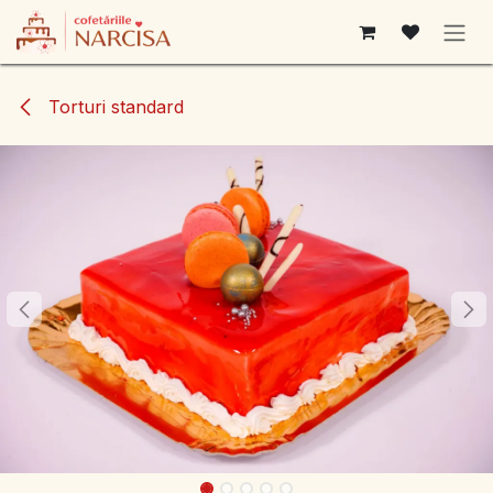
Sari la conținut
Torturi standard