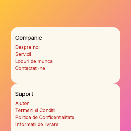
Companie
Despre noi
Servicii
Locuri de munca
Contactați-ne
Suport
Ajutor
Termeni și Condiții
Politica de Confidentialitate
Informații de livrare