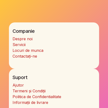
Companie
Despre noi
Servicii
Locuri de munca
Contactați-ne
Suport
Ajutor
Termeni și Condiții
Politica de Confidentialitate
Informații de livrare