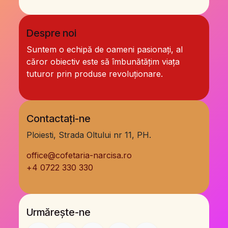
Despre noi
Suntem o echipă de oameni pasionați, al
căror obiectiv este să îmbunătățim viața
tuturor prin produse revoluționare.
Contactați-ne
Ploiesti, Strada Oltului nr 11, PH.
office@cofetaria-narcisa.ro
+
4 0722 330 330
Urmărește-ne