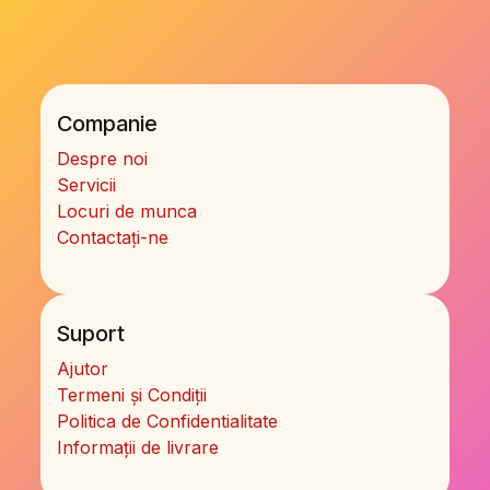
Companie
Despre noi
Servicii
Locuri de munca
Contactați-ne
Suport
Ajutor
Termeni și Condiții
Politica de Confidentialitate
Informații de livrare