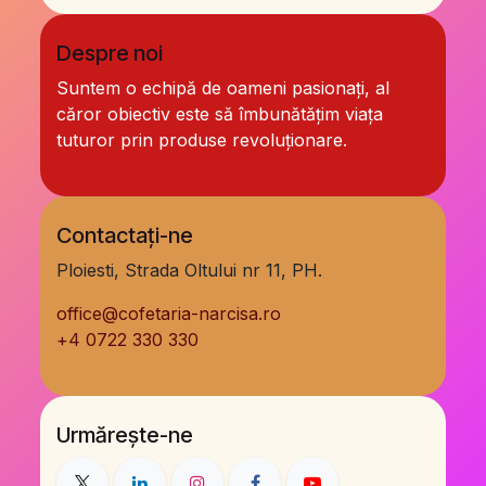
Despre noi
Suntem o echipă de oameni pasionați, al
căror obiectiv este să îmbunătățim viața
tuturor prin produse revoluționare.
Contactați-ne
Ploiesti, Strada Oltului nr 11, PH.
office@cofetaria-narcisa.ro
+
4 0722 330 330
Urmărește-ne