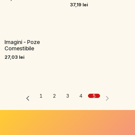
37,19
lei
Imagini - Poze
Comestibile
27,03
lei
1
2
3
4
5