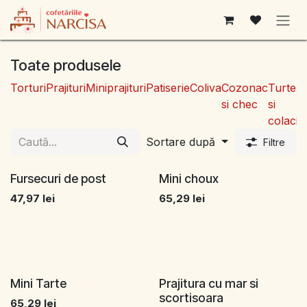
Sari la conținut
Toate produsele
Torturi
Prajituri
Miniprajituri
Patiserie
Coliva
Cozonac
Turte
D
si chec
si
colaci
Sortare după
Filtre
Fursecuri de post
Mini choux
47,97
lei
65,29
lei
Mini Tarte
Prajitura cu mar si
scortisoara
65,29
lei