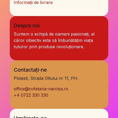
Informații de livrare
Despre noi
Suntem o echipă de oameni pasionați, al
căror obiectiv este să îmbunătățim viața
tuturor prin produse revoluționare.
Contactați-ne
Ploiesti, Strada Oltului nr 11, PH.
office@cofetaria-narcisa.ro
+
4 0722 330 330