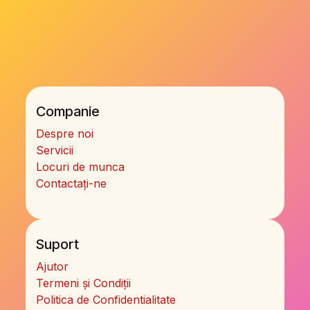
Companie
Despre noi
Servicii
Locuri de munca
Contactați-ne
Suport
Ajutor
Termeni și Condiții
Politica de Confidentialitate