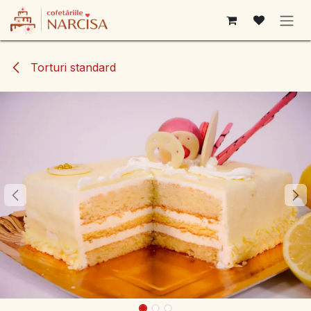
Sari la conținut
Torturi standard