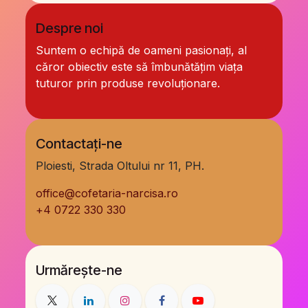
Despre noi
Suntem o echipă de oameni pasionați, al
căror obiectiv este să îmbunătățim viața
tuturor prin produse revoluționare.
Contactați-ne
Ploiesti, Strada Oltului nr 11, PH.
office@cofetaria-narcisa.ro
+
4 0722 330 330
Urmărește-ne