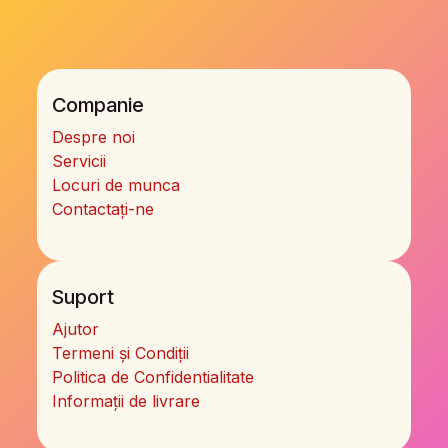
Companie
Despre noi
Servicii
Locuri de munca
Contactați-ne
Suport
Ajutor
Termeni și Condiții
Politica de Confidentialitate
Informații de livrare