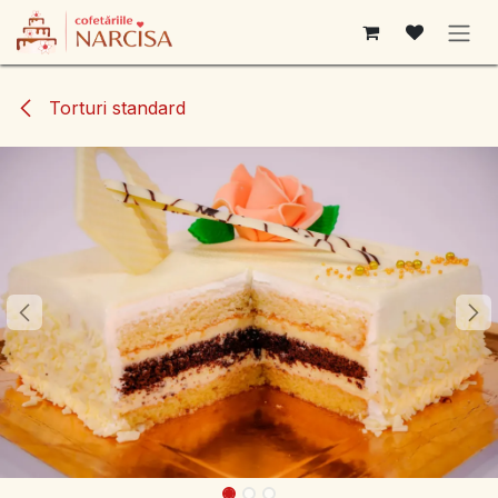
Sari la conținut
Torturi standard