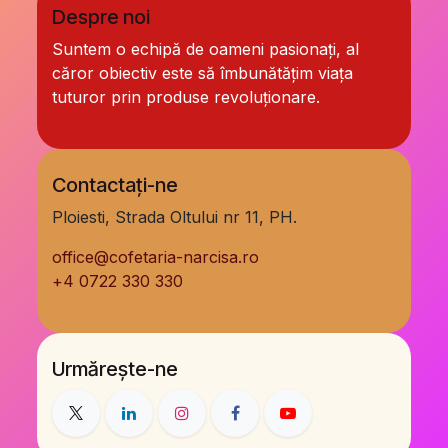
Despre noi
Suntem o echipă de oameni pasionați, al
căror obiectiv este să îmbunătățim viața
tuturor prin produse revoluționare.
Contactați-ne
Ploiesti, Strada Oltului nr 11, PH.
office@cofetaria-narcisa.ro
+
4 0722 330 330
Urmărește-ne