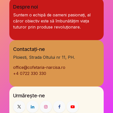
Despre noi
Suntem o echipă de oameni pasionați, al
căror obiectiv este să îmbunătățim viața
tuturor prin produse revoluționare.
Contactați-ne
Ploiesti, Strada Oltului nr 11, PH.
office@cofetaria-narcisa.ro
+
4 0722 330 330
Urmărește-ne