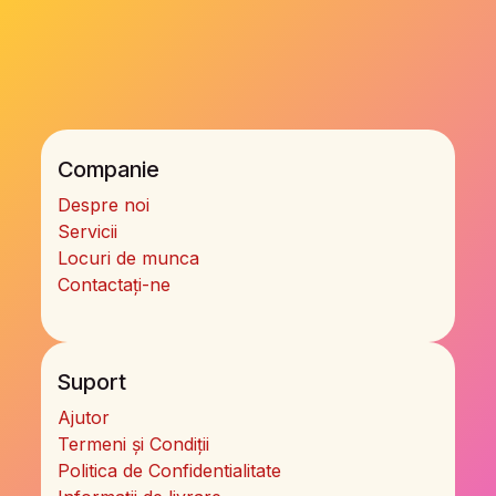
Companie
Despre noi
Servicii
Locuri de munca
Contactați-ne
Suport
Ajutor
Termeni și Condiții
Politica de Confidentialitate