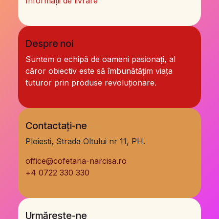
Informații de livrare
Despre noi
Suntem o echipă de oameni pasionați, al
căror obiectiv este să îmbunătățim viața
tuturor prin produse revoluționare.
Contactați-ne
Ploiesti, Strada Oltului nr 11, PH.
office@cofetaria-narcisa.ro
+
4 0722 330 330
Urmărește-ne