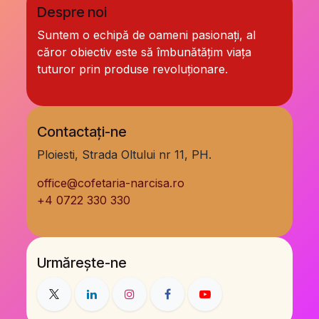
Despre noi
Suntem o echipă de oameni pasionați, al
căror obiectiv este să îmbunătățim viața
tuturor prin produse revoluționare.
Contactați-ne
Ploiesti, Strada Oltului nr 11, PH.
office@cofetaria-narcisa.ro
+
4 0722 330 330
Urmărește-ne