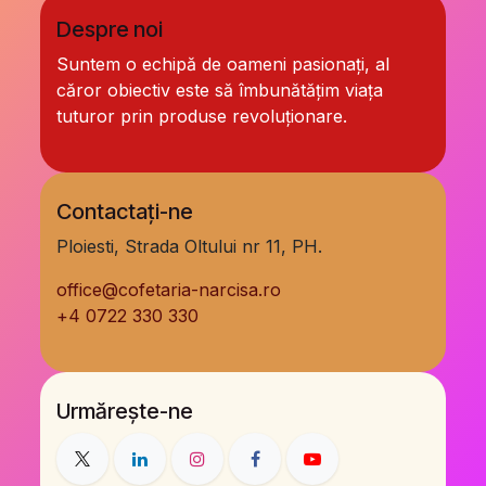
Despre noi
Suntem o echipă de oameni pasionați, al
căror obiectiv este să îmbunătățim viața
tuturor prin produse revoluționare.
Contactați-ne
Ploiesti, Strada Oltului nr 11, PH.
office@cofetaria-narcisa.ro
+
4 0722 330 330
Urmărește-ne