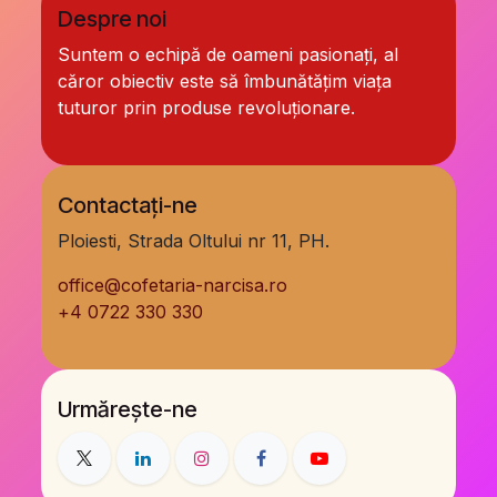
Despre noi
Suntem o echipă de oameni pasionați, al
căror obiectiv este să îmbunătățim viața
tuturor prin produse revoluționare.
Contactați-ne
Ploiesti, Strada Oltului nr 11, PH.
office@cofetaria-narcisa.ro
+
4 0722 330 330
Urmărește-ne