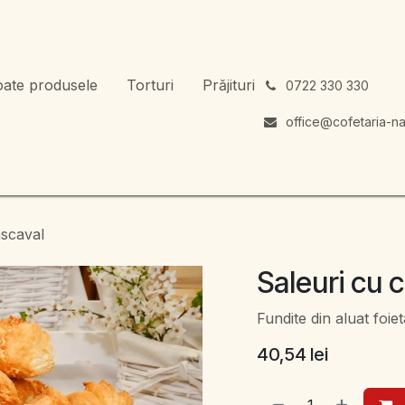
oate produsele
Torturi
Prăjituri
͏
0722 330 330
office@cofetaria-na
ascaval
Saleuri cu 
Fundite din aluat foie
40,54
lei