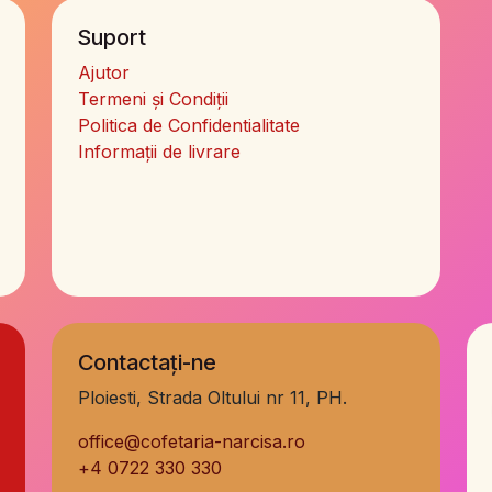
Suport
Ajutor
Termeni și Condiții
Politica de Confidentialitate
Informații de livrare
Contactați-ne
Ploiesti, Strada Oltului nr 11, PH.
office@cofetaria-narcisa.ro
+
4 0722 330 330