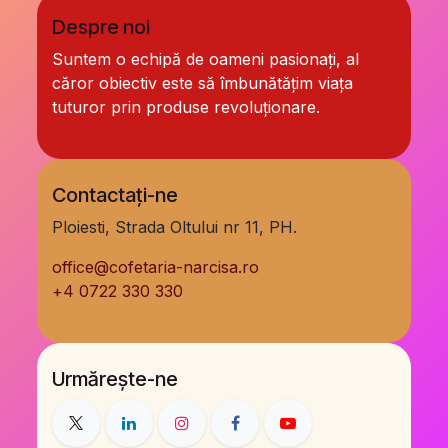
Despre noi
Suntem o echipă de oameni pasionați, al
căror obiectiv este să îmbunătățim viața
tuturor prin produse revoluționare.
Contactați-ne
Ploiesti, Strada Oltului nr 11, PH.
office@cofetaria-narcisa.ro
+
4 0722 330 330
Urmărește-ne