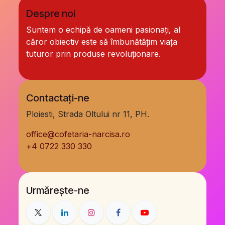
Despre noi
Suntem o echipă de oameni pasionați, al
căror obiectiv este să îmbunătățim viața
tuturor prin produse revoluționare.
Contactați-ne
Ploiesti, Strada Oltului nr 11, PH.
office@cofetaria-narcisa.ro
+
4 0722 330 330
Urmărește-ne