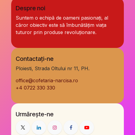
Despre noi
Suntem o echipă de oameni pasionați, al
căror obiectiv este să îmbunătățim viața
tuturor prin produse revoluționare.
Contactați-ne
Ploiesti, Strada Oltului nr 11, PH.
office@cofetaria-narcisa.ro
+
4 0722 330 330
Urmărește-ne