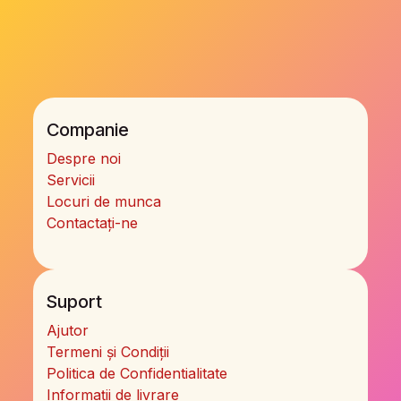
Companie
Despre noi
Servicii
Locuri de munca
Contactați-ne
Suport
Ajutor
Termeni și Condiții
Politica de Confidentialitate
Informații de livrare