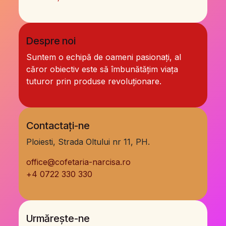
Despre noi
Suntem o echipă de oameni pasionați, al
căror obiectiv este să îmbunătățim viața
tuturor prin produse revoluționare.
Contactați-ne
Ploiesti, Strada Oltului nr 11, PH.
office@cofetaria-narcisa.ro
+
4 0722 330 330
Urmărește-ne