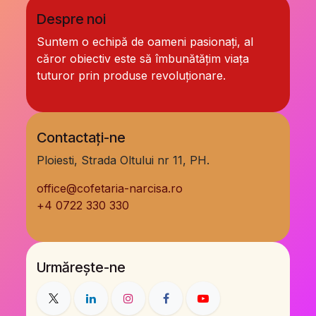
Despre noi
Suntem o echipă de oameni pasionați, al
căror obiectiv este să îmbunătățim viața
tuturor prin produse revoluționare.
Contactați-ne
Ploiesti, Strada Oltului nr 11, PH.
office@cofetaria-narcisa.ro
+
4 0722 330 330
Urmărește-ne