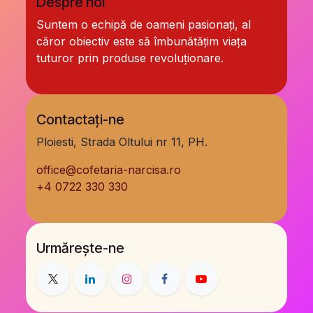
Despre noi
Suntem o echipă de oameni pasionați, al
căror obiectiv este să îmbunătățim viața
tuturor prin produse revoluționare.
Contactați-ne
Ploiesti, Strada Oltului nr 11, PH.
office@cofetaria-narcisa.ro
+
4 0722 330 330
Urmărește-ne