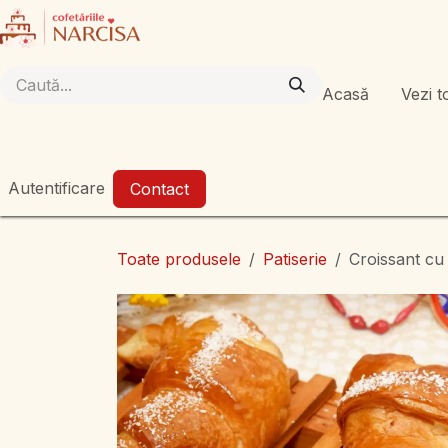
Sari la conținut
Acasă
Vezi t
Autentificare
Contact
Toate produsele
Patiserie
Croissant c