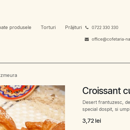
oate produsele
Torturi
Prăjituri
͏
0722 330 330
office@cofetaria-na
u zmeura
Croissant 
Desert frantuzesc, del
special dospit, si um
3,72
lei