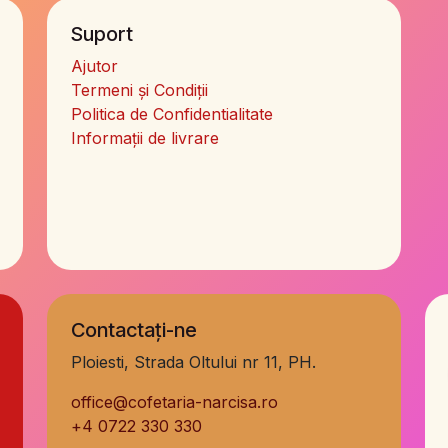
Suport
Ajutor
Termeni și Condiții
Politica de Confidentialitate
Informații de livrare
Contactați-ne
Ploiesti, Strada Oltului nr 11, PH.
office@cofetaria-narcisa.ro
+
4 0722 330 330