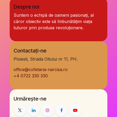
Despre noi
Suntem o echipă de oameni pasionați, al
căror obiectiv este să îmbunătățim viața
tuturor prin produse revoluționare.
Contactați-ne
Ploiesti, Strada Oltului nr 11, PH.
office@cofetaria-narcisa.ro
+
4 0722 330 330
Urmărește-ne