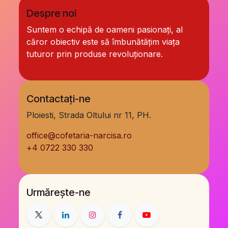
Despre noi
Suntem o echipă de oameni pasionați, al
căror obiectiv este să îmbunătățim viața
tuturor prin produse revoluționare.
Contactați-ne
Ploiesti, Strada Oltului nr 11, PH.
office@cofetaria-narcisa.ro
+
4 0722 330 330
Urmărește-ne