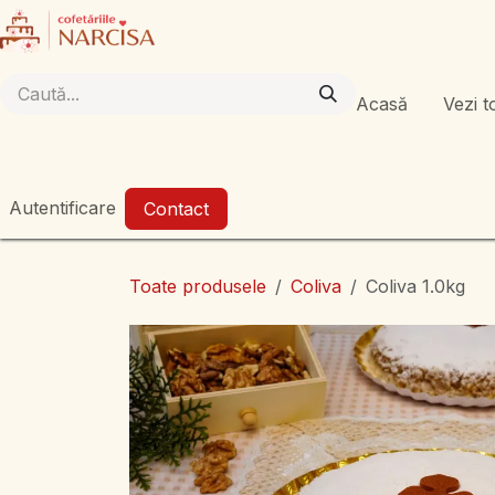
Sari la conținut
Acasă
Vezi t
Autentificare
Contact
Toate produsele
Coliva
Coliva 1.0kg