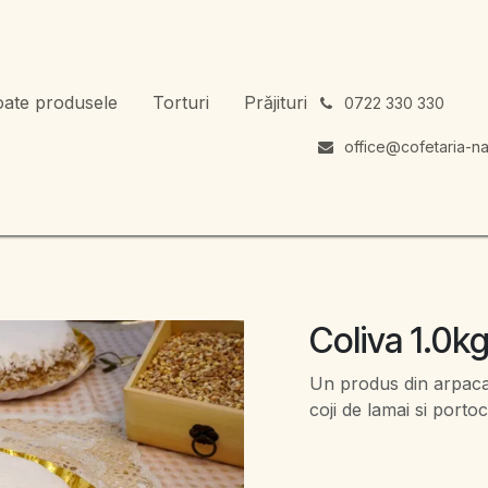
oate produsele
Torturi
Prăjituri
͏
0722 330 330
office@cofetaria-na
Coliva 1.0k
Un produs din arpacas 
coji de lamai si porto