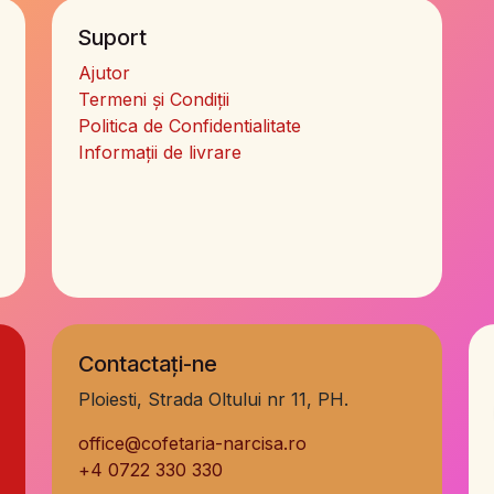
Suport
Ajutor
Termeni și Condiții
Politica de Confidentialitate
Informații de livrare
Contactați-ne
Ploiesti, Strada Oltului nr 11, PH.
office@cofetaria-narcisa.ro
+
4 0722 330 330