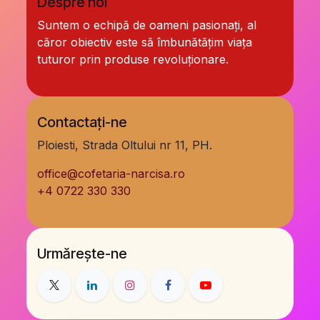
Despre noi
Suntem o echipă de oameni pasionați, al
căror obiectiv este să îmbunătățim viața
tuturor prin produse revoluționare.
Contactați-ne
Ploiesti, Strada Oltului nr 11, PH.
office@cofetaria-narcisa.ro
+
4 0722 330 330
Urmărește-ne