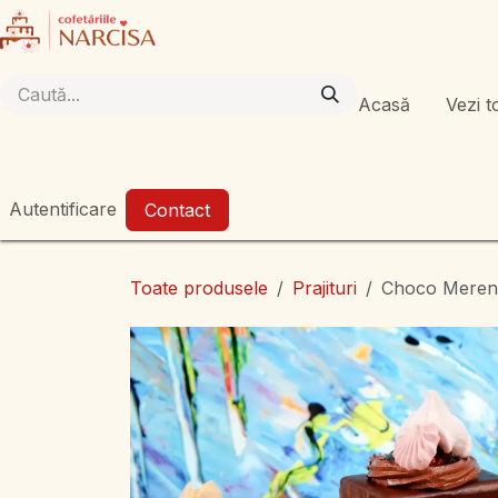
Sari la conținut
Acasă
Vezi t
Autentificare
Contact
Toate produsele
Prajituri
Choco Meren