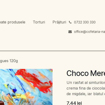
oate produsele
Torturi
Prăjituri
͏
0722 330 330
office@cofetaria-na
gues 120g
Choco Mer
Un rasfat al simturilo
crema fina de ciocolat
de migdale, iar blatul
7,44
lei