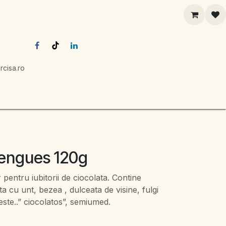
rcisa.ro
engues 120g
r pentru iubitorii de ciocolata. Contine
a cu unt, bezea , dulceata de visine, fulgi
 este..” ciocolatos”, semiumed.