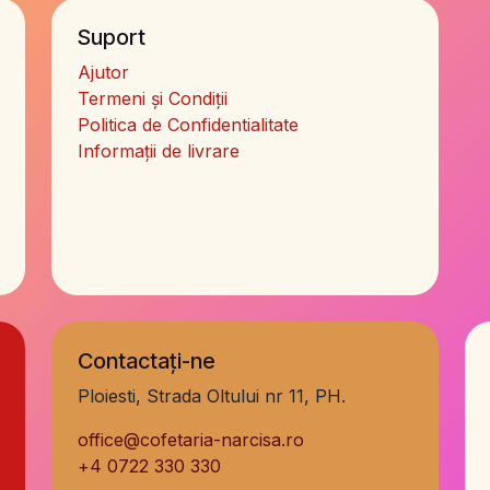
Suport
Ajutor
Termeni și Condiții
Politica de Confidentialitate
Informații de livrare
Contactați-ne
Ploiesti, Strada Oltului nr 11, PH.
office@cofetaria-narcisa.ro
+
4 0722 330 330