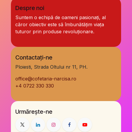
Despre noi
Suntem o echipă de oameni pasionați, al
căror obiectiv este să îmbunătățim viața
tuturor prin produse revoluționare.
Contactați-ne
Ploiesti, Strada Oltului nr 11, PH.
office@cofetaria-narcisa.ro
+
4 0722 330 330
Urmărește-ne