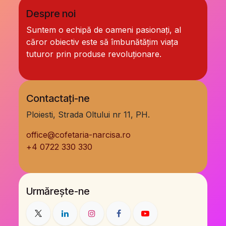
Despre noi
Suntem o echipă de oameni pasionați, al
căror obiectiv este să îmbunătățim viața
tuturor prin produse revoluționare.
Contactați-ne
Ploiesti, Strada Oltului nr 11, PH.
office@cofetaria-narcisa.ro
+
4 0722 330 330
Urmărește-ne