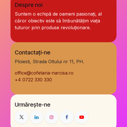
Despre noi
Suntem o echipă de oameni pasionați, al
căror obiectiv este să îmbunătățim viața
tuturor prin produse revoluționare.
Contactați-ne
Ploiesti, Strada Oltului nr 11, PH.
office@cofetaria-narcisa.ro
+
4 0722 330 330
Urmărește-ne