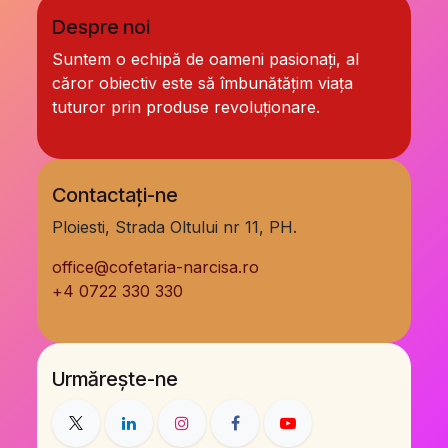
Despre noi
Suntem o echipă de oameni pasionați, al
căror obiectiv este să îmbunătățim viața
tuturor prin produse revoluționare.
Contactați-ne
Ploiesti, Strada Oltului nr 11, PH.
office@cofetaria-narcisa.ro
+
4 0722 330 330
Urmărește-ne