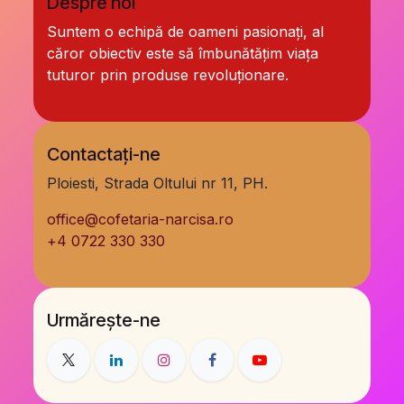
Despre noi
Suntem o echipă de oameni pasionați, al
căror obiectiv este să îmbunătățim viața
tuturor prin produse revoluționare.
Contactați-ne
Ploiesti, Strada Oltului nr 11, PH.
office@cofetaria-narcisa.ro
+
4 0722 330 330
Urmărește-ne